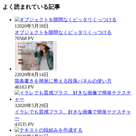
よく読まれている記事
1
2020年5月18日
オブジェクトを隙間なくピッタリくっつける
70568 PV
2
2020年8月14日
箇条書きを簡単に整える段落パネルの使い方
46163 PV
3
2020年5月29日
イラレでも質感プラス。好きな画像で簡単テクスチャ
ー
43535 PV